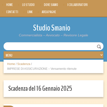
HOME
LO STUDIO
DOVE SIAMO
I COLLABORATORI
CONTATTI
LINK
AREA PAGHE
Studio Smanio
Commercialista – Avvocato – Revisore Legale
Home
/
Scadenza
/
IMPRESE DI ASSICURAZIONE – Versamento ritenute
Scadenza del 16 Gennaio 2025