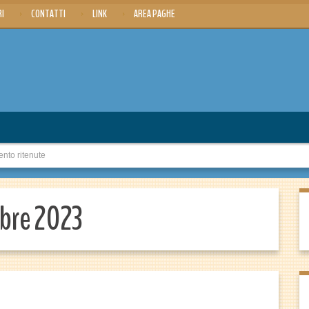
RI
CONTATTI
LINK
AREA PAGHE
to ritenute
mbre 2023