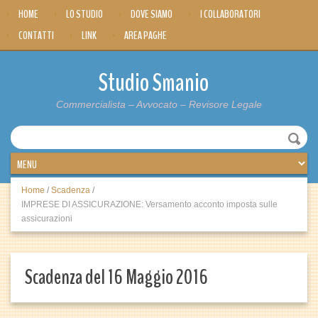
HOME
LO STUDIO
DOVE SIAMO
I COLLABORATORI
CONTATTI
LINK
AREA PAGHE
Studio Smanio
Commercialista – Avvocato – Revisore Legale
Home
/
Scadenza
/
IMPRESE DI ASSICURAZIONE: Versamento acconto imposta sulle
assicurazioni
Scadenza del 16 Maggio 2016