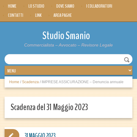
HOME
LO STUDIO
DOVE SIAMO
I COLLABORATORI
CONTATTI
LINK
AREA PAGHE
Studio Smanio
Commercialista – Avvocato – Revisore Legale
Home
/
Scadenza
/
IMPRESE ASSICURAZIONE – Denuncia annuale
Scadenza del 31 Maggio 2023
31 MAGGIO 2023