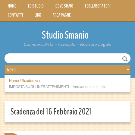
HOME
LO STUDIO
DOVE SIAMO
I COLLABORATORI
CONTATTI
LINK
AREA PAGHE
Studio Smanio
Commercialista – Avvocato – Revisore Legale
Home
/
Scadenza
/
IMPOSTA SUGLI INTRATTENIMENTI – Versamento mensile
Scadenza del 16 Febbraio 2021