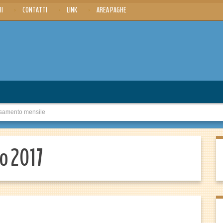
RI
CONTATTI
LINK
AREA PAGHE
samento mensile
o 2017