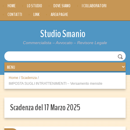
HOME
LO STUDIO
DOVE SIAMO
I COLLABORATORI
CONTATTI
LINK
AREA PAGHE
Studio Smanio
Commercialista – Avvocato – Revisore Legale
Home
/
Scadenza
/
IMPOSTA SUGLI INTRATTENIMENTI – Versamento mensile
Scadenza del 17 Marzo 2025