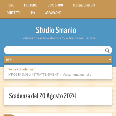
HOME
LO STUDIO
DOVE SIAMO
I COLLABORATORI
CONTATTI
LINK
AREA PAGHE
Studio Smanio
Commercialista – Avvocato – Revisore Legale
Home
/
Scadenza
/
IMPOSTA SUGLI INTRATTENIMENTI – Versamento mensile
Scadenza del 20 Agosto 2024