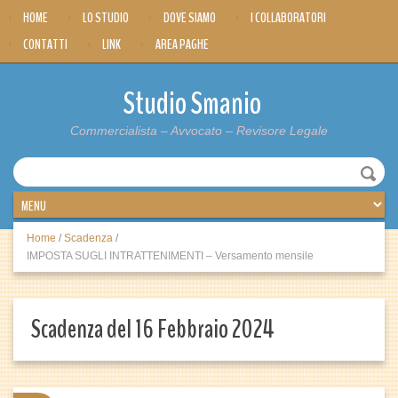
HOME
LO STUDIO
DOVE SIAMO
I COLLABORATORI
CONTATTI
LINK
AREA PAGHE
Studio Smanio
Commercialista – Avvocato – Revisore Legale
Home
/
Scadenza
/
IMPOSTA SUGLI INTRATTENIMENTI – Versamento mensile
Scadenza del 16 Febbraio 2024