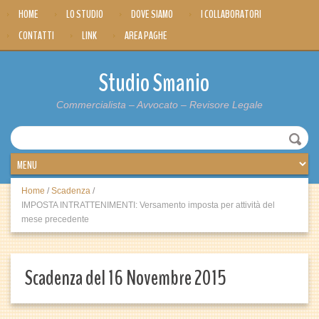
HOME
LO STUDIO
DOVE SIAMO
I COLLABORATORI
CONTATTI
LINK
AREA PAGHE
Studio Smanio
Commercialista – Avvocato – Revisore Legale
Home
/
Scadenza
/
IMPOSTA INTRATTENIMENTI: Versamento imposta per attività del
mese precedente
Scadenza del 16 Novembre 2015