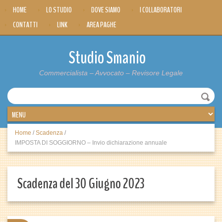
HOME
LO STUDIO
DOVE SIAMO
I COLLABORATORI
CONTATTI
LINK
AREA PAGHE
Studio Smanio
Commercialista – Avvocato – Revisore Legale
Home
/
Scadenza
/
IMPOSTA DI SOGGIORNO – Invio dichiarazione annuale
Scadenza del 30 Giugno 2023