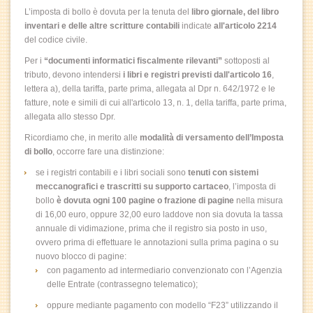
L’imposta di bollo è dovuta per la tenuta del
libro giornale, del libro
inventari e delle altre scritture contabili
indicate
all'articolo 2214
del codice civile.
Per i
“documenti informatici fiscalmente rilevanti”
sottoposti al
tributo, devono intendersi
i libri e registri previsti dall'articolo 16
,
lettera a), della tariffa, parte prima, allegata al Dpr n. 642/1972 e le
fatture, note e simili di cui all'articolo 13, n. 1, della tariffa, parte prima,
allegata allo stesso Dpr.
Ricordiamo che, in merito alle
modalità di versamento dell’Imposta
di bollo
, occorre fare una distinzione:
se i registri contabili e i libri sociali sono
tenuti con sistemi
meccanografici e trascritti su supporto cartaceo
, l’imposta di
bollo
è dovuta ogni 100 pagine o frazione di pagine
nella misura
di 16,00 euro, oppure 32,00 euro laddove non sia dovuta la tassa
annuale di vidimazione, prima che il registro sia posto in uso,
ovvero prima di effettuare le annotazioni sulla prima pagina o su
nuovo blocco di pagine:
con pagamento ad intermediario convenzionato con l’Agenzia
delle Entrate (contrassegno telematico);
oppure mediante pagamento con modello “F23” utilizzando il