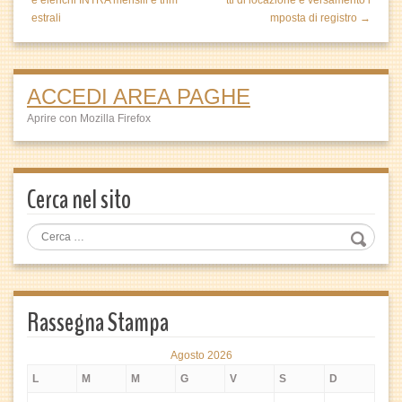
e elenchi INTRA mensili e trim
tti di locazione e versamento i
estrali
mposta di registro →
ACCEDI AREA PAGHE
Aprire con Mozilla Firefox
Cerca nel sito
Rassegna Stampa
Agosto 2026
L
M
M
G
V
S
D