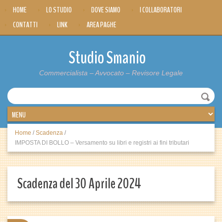
HOME
LO STUDIO
DOVE SIAMO
I COLLABORATORI
CONTATTI
LINK
AREA PAGHE
Studio Smanio
Commercialista – Avvocato – Revisore Legale
Home
/
Scadenza
/
IMPOSTA DI BOLLO – Versamento su libri e registri ai fini tributari
Scadenza del 30 Aprile 2024