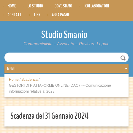
HOME
LO STUDIO
DOVE SIAMO
I COLLABORATORI
CONTATTI
LINK
AREA PAGHE
Studio Smanio
Commercialista – Avvocato – Revisore Legale
Home
/
Scadenza
/
GESTORI DI PIATTAFORME ONLINE (DAC7) – Comunicazione
informazioni relative al 2023
Scadenza del 31 Gennaio 2024