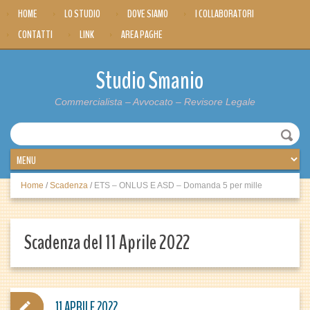
HOME
LO STUDIO
DOVE SIAMO
I COLLABORATORI
CONTATTI
LINK
AREA PAGHE
Studio Smanio
Commercialista – Avvocato – Revisore Legale
Home
/
Scadenza
/
ETS – ONLUS E ASD – Domanda 5 per mille
Scadenza del 11 Aprile 2022
11 APRILE 2022