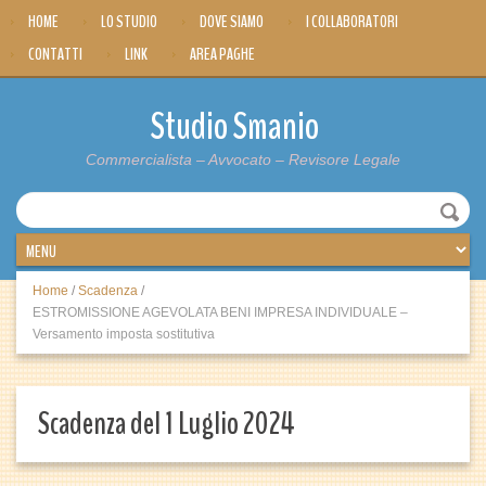
HOME
LO STUDIO
DOVE SIAMO
I COLLABORATORI
CONTATTI
LINK
AREA PAGHE
Studio Smanio
Commercialista – Avvocato – Revisore Legale
Home
/
Scadenza
/
ESTROMISSIONE AGEVOLATA BENI IMPRESA INDIVIDUALE –
Versamento imposta sostitutiva
Scadenza del 1 Luglio 2024