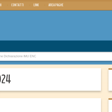
RI
CONTATTI
LINK
AREA PAGHE
e Dichiarazione IMU ENC
2024