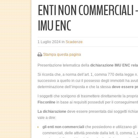
ENTI NON COMMERCIALI – 
IMU ENC
1 Luglio 2024
in
Scadenze
Stampa questa pagina
Presentazione telematica della
dichiarazione IMU ENC relat
Si ricorda che, a norma dell’art. 1, comma 770 della legge n
successivo a quello in cui il possesso degli immobili ha avuto 
determinazione dell’imposta e che la stessa
deve essere pr
I soggetti che scelgono di trasmettere direttamente la propr
Fisconline
in base ai requisiti posseduti per il conseguiment
La dichiarazione
deve essere presentata dai soggetti richiama
vale a dire:
gli enti non commerciali
che possiedono e utilizzano gli
commerciali, delle attività previste dalla lett. i), comma 1