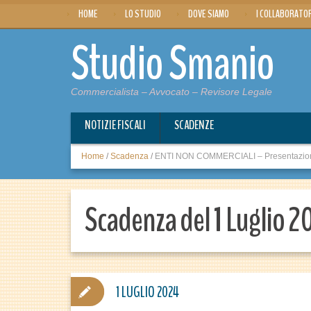
HOME
LO STUDIO
DOVE SIAMO
I COLLABORATO
Studio Smanio
Commercialista – Avvocato – Revisore Legale
NOTIZIE FISCALI
SCADENZE
Home
/
Scadenza
/
ENTI NON COMMERCIALI – Presentazion
Scadenza del 1 Luglio 
1 LUGLIO 2024