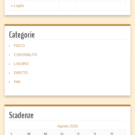
« Luglio
Categorie
FISCO
CONTABILITÀ
LAVORO
DIRITTO
PMI
Scadenze
Agosto 2026
L
M
M
G
V
S
D