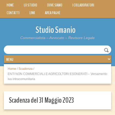
HOME
LO STUDIO
DOVE SIAMO
I COLLABORATORI
CONTATTI
LINK
AREA PAGHE
Studio Smanio
Commercialista – Avvocato – Revisore Legale
Home
/
Scadenza
/
ENTI NON COMMERCIALI E AGRICOLTORI ESONERATI – Versamento
Iva intracomunitaria
Scadenza del 31 Maggio 2023