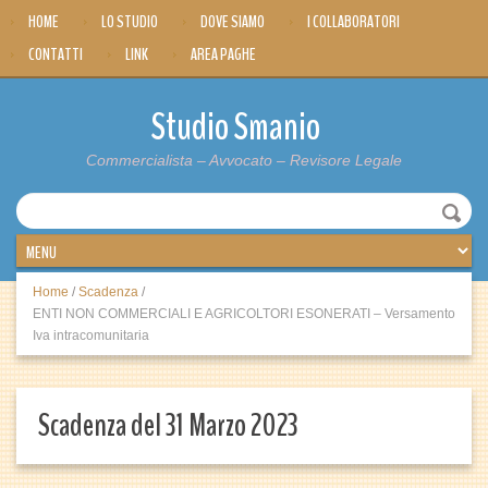
HOME
LO STUDIO
DOVE SIAMO
I COLLABORATORI
CONTATTI
LINK
AREA PAGHE
Studio Smanio
Commercialista – Avvocato – Revisore Legale
Home
/
Scadenza
/
ENTI NON COMMERCIALI E AGRICOLTORI ESONERATI – Versamento
Iva intracomunitaria
Scadenza del 31 Marzo 2023