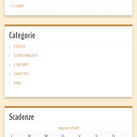
« Luglio
Categorie
FISCO
CONTABILITÀ
LAVORO
DIRITTO
PMI
Scadenze
Agosto 2026
L
M
M
G
V
S
D