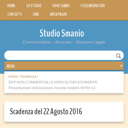
HOME
LO STUDIO
DOVE SIAMO
I COLLABORATORI
CONTATTI
LINK
AREA PAGHE
Studio Smanio
Commercialista – Avvocato – Revisore Legale
Home
/
Scadenza
/
ENTI NON COMMERCIALI E AGRICOLTORI ESONERATI:
Presentazione dichiarazione mensile modello INTRA 12
Scadenza del 22 Agosto 2016