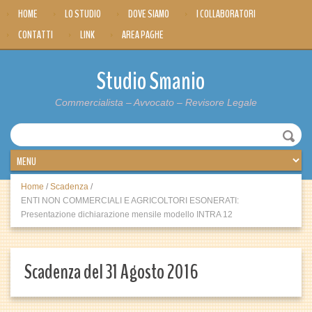
HOME
LO STUDIO
DOVE SIAMO
I COLLABORATORI
CONTATTI
LINK
AREA PAGHE
Studio Smanio
Commercialista – Avvocato – Revisore Legale
Home
/
Scadenza
/
ENTI NON COMMERCIALI E AGRICOLTORI ESONERATI:
Presentazione dichiarazione mensile modello INTRA 12
Scadenza del 31 Agosto 2016