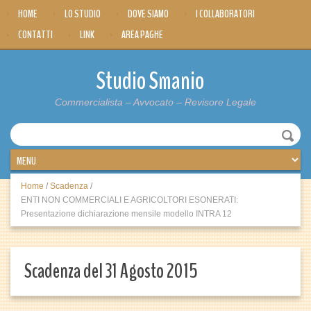
HOME
LO STUDIO
DOVE SIAMO
I COLLABORATORI
CONTATTI
LINK
AREA PAGHE
Studio Smanio
Commercialista – Avvocato – Revisore Legale
Home
/
Scadenza
/
ENTI NON COMMERCIALI E AGRICOLTORI ESONERATI:
Presentazione dichiarazione mensile modello INTRA 12
Scadenza del 31 Agosto 2015