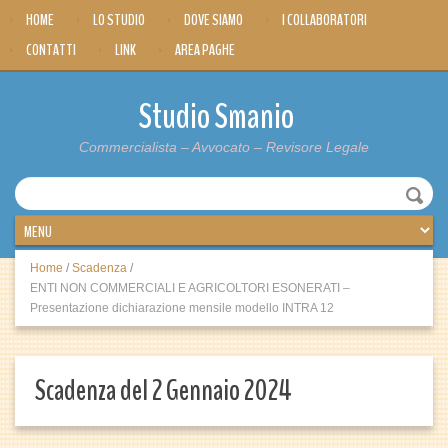
HOME
LO STUDIO
DOVE SIAMO
I COLLABORATORI
CONTATTI
LINK
AREA PAGHE
Studio Smanio
Commercialista – Avvocato – Revisore Legale
Home
/
Scadenza
/
ENTI NON COMMERCIALI E AGRICOLTORI ESONERATI –
Presentazione dichiarazione mensile modello INTRA 12
Scadenza del 2 Gennaio 2024