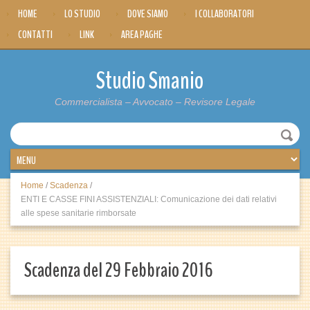
HOME
LO STUDIO
DOVE SIAMO
I COLLABORATORI
CONTATTI
LINK
AREA PAGHE
Studio Smanio
Commercialista – Avvocato – Revisore Legale
Home
/
Scadenza
/
ENTI E CASSE FINI ASSISTENZIALI: Comunicazione dei dati relativi
alle spese sanitarie rimborsate
Scadenza del 29 Febbraio 2016