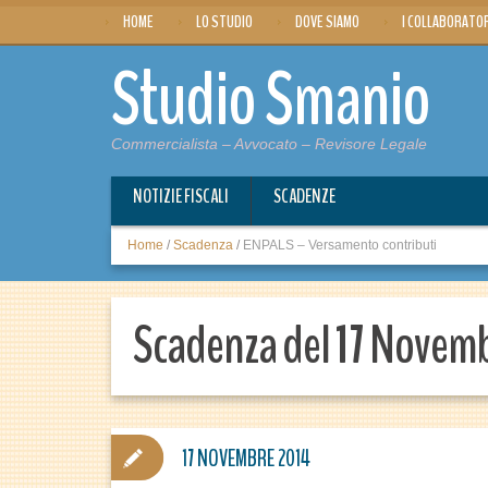
HOME
LO STUDIO
DOVE SIAMO
I COLLABORATO
Studio Smanio
Commercialista – Avvocato – Revisore Legale
NOTIZIE FISCALI
SCADENZE
Home
/
Scadenza
/
ENPALS – Versamento contributi
Scadenza del 17 Novem
17 NOVEMBRE 2014