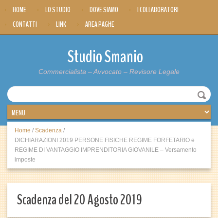
HOME
LO STUDIO
DOVE SIAMO
I COLLABORATORI
CONTATTI
LINK
AREA PAGHE
Studio Smanio
Commercialista – Avvocato – Revisore Legale
Home
/
Scadenza
/
DICHIARAZIONI 2019 PERSONE FISICHE REGIME FORFETARIO e
REGIME DI VANTAGGIO IMPRENDITORIA GIOVANILE – Versamento
imposte
Scadenza del 20 Agosto 2019