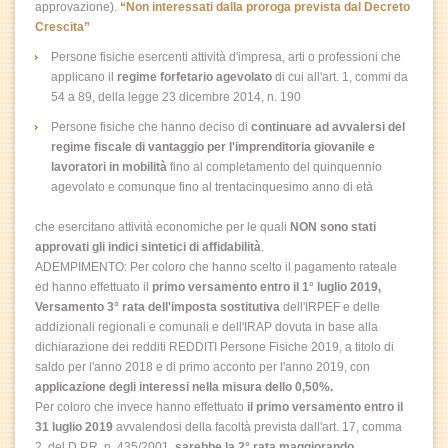
approvazione).
“Non interessati dalla proroga prevista dal Decreto
Crescita”
Persone fisiche esercenti attività d'impresa, arti o professioni che
applicano il
regime forfetario agevolato
di cui all'art. 1, commi da
54 a 89, della legge 23 dicembre 2014, n. 190
Persone fisiche che hanno deciso di
continuare ad avvalersi del
regime fiscale di vantaggio per l'imprenditoria giovanile e
lavoratori in mobilità
fino al completamento del quinquennio
agevolato e comunque fino al trentacinquesimo anno di età
che esercitano attività economiche per le quali
NON sono stati
approvati gli indici sintetici di affidabilità
.
ADEMPIMENTO: Per coloro che hanno scelto il pagamento rateale
ed hanno effettuato il
primo versamento entro il 1° luglio 2019,
Versamento 3° rata dell'imposta sostitutiva
dell'IRPEF e delle
addizionali regionali e comunali e dell'IRAP dovuta in base alla
dichiarazione dei redditi REDDITI Persone Fisiche 2019, a titolo di
saldo per l'anno 2018 e di primo acconto per l'anno 2019, con
applicazione degli interessi nella misura dello 0,50%.
Per coloro che invece hanno effettuato
il primo versamento entro il
31 luglio 2019
avvalendosi della facoltà prevista dall'art. 17, comma
2, del D.P.R. n. 435/2001,
sarebbe la 2° rata maggiorando