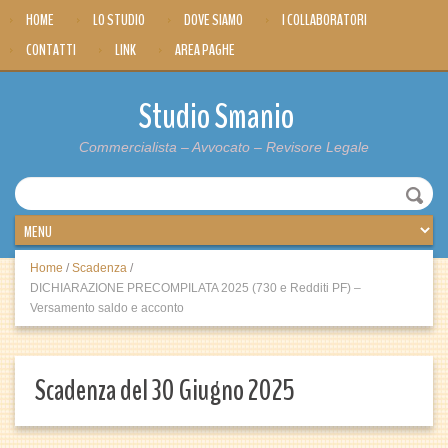
HOME
LO STUDIO
DOVE SIAMO
I COLLABORATORI
CONTATTI
LINK
AREA PAGHE
Studio Smanio
Commercialista – Avvocato – Revisore Legale
Home
/
Scadenza
/
DICHIARAZIONE PRECOMPILATA 2025 (730 e Redditi PF) –
Versamento saldo e acconto
Scadenza del 30 Giugno 2025