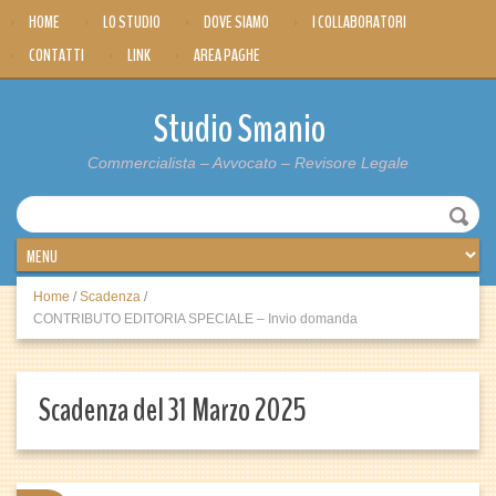
HOME
LO STUDIO
DOVE SIAMO
I COLLABORATORI
CONTATTI
LINK
AREA PAGHE
Studio Smanio
Commercialista – Avvocato – Revisore Legale
Home
/
Scadenza
/
CONTRIBUTO EDITORIA SPECIALE – Invio domanda
Scadenza del 31 Marzo 2025