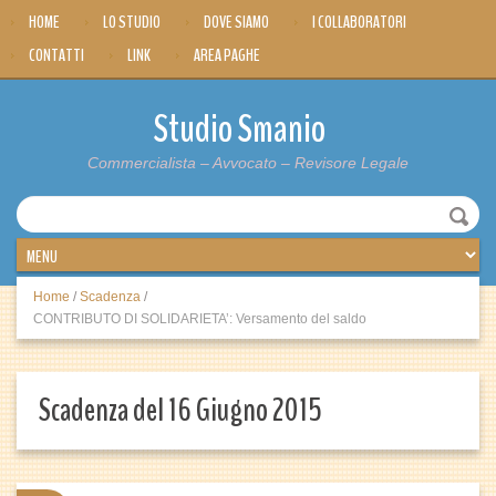
HOME
LO STUDIO
DOVE SIAMO
I COLLABORATORI
CONTATTI
LINK
AREA PAGHE
Studio Smanio
Commercialista – Avvocato – Revisore Legale
Home
/
Scadenza
/
CONTRIBUTO DI SOLIDARIETA’: Versamento del saldo
Scadenza del 16 Giugno 2015