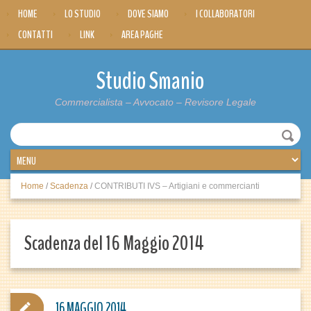
HOME
LO STUDIO
DOVE SIAMO
I COLLABORATORI
CONTATTI
LINK
AREA PAGHE
Studio Smanio
Commercialista – Avvocato – Revisore Legale
Home
/
Scadenza
/
CONTRIBUTI IVS – Artigiani e commercianti
Scadenza del 16 Maggio 2014
16 MAGGIO 2014