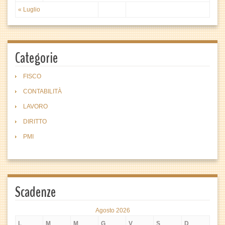
« Luglio
Categorie
FISCO
CONTABILITÀ
LAVORO
DIRITTO
PMI
Scadenze
Agosto 2026
L
M
M
G
V
S
D