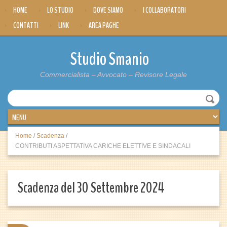
HOME
LO STUDIO
DOVE SIAMO
I COLLABORATORI
CONTATTI
LINK
AREA PAGHE
Studio Smanio
Commercialista – Avvocato – Revisore Legale
Home
/
Scadenza
/
CONTRIBUTI ASPETTATIVA CARICHE ELETTIVE E SINDACALI
Scadenza del 30 Settembre 2024