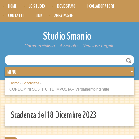
HOME
LO STUDIO
DOVE SIAMO
I COLLABORATORI
CONTATTI
LINK
AREA PAGHE
Studio Smanio
Commercialista – Avvocato – Revisore Legale
Home
/
Scadenza
/
CONDOMINI SOSTITUTI D’IMPOSTA – Versamento ritenute
Scadenza del 18 Dicembre 2023