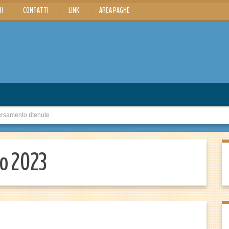
RI
CONTATTI
LINK
AREA PAGHE
samento ritenute
io 2023