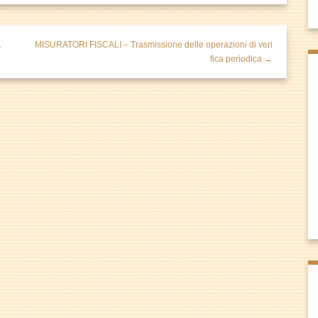
.
MISURATORI FISCALI – Trasmissione delle operazioni di veri
fica periodica →