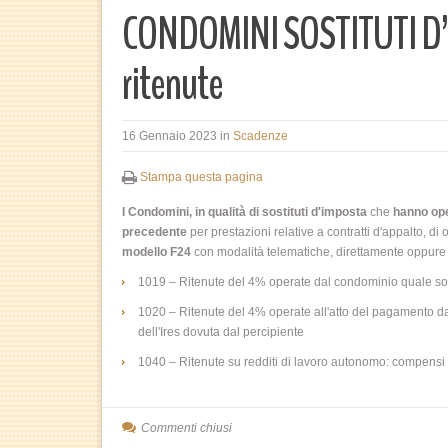
CONDOMINI SOSTITUTI D
ritenute
16 Gennaio 2023
in
Scadenze
Stampa questa pagina
I Condomini,
in qualità di sostituti d'imposta
che
hanno ope
precedente
per prestazioni relative a contratti d'appalto, di
modello F24
con modalità telematiche, direttamente oppure tra
1019 – Ritenute del 4% operate dal condominio quale sostit
1020 – Ritenute del 4% operate all'atto del pagamento da 
dell'Ires dovuta dal percipiente
1040 – Ritenute su redditi di lavoro autonomo: compensi pe
Commenti chiusi