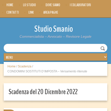
HOME
LO STUDIO
DOVE SIAMO
I COLLABORATORI
CONTATTI
LINK
AREA PAGHE
Studio Smanio
Commercialista – Avvocato – Revisore Legale
Home
/
Scadenza
/
CONDOMINI SOSTITUTI D’IMPOSTA – Versamento ritenute
Scadenza del 20 Dicembre 2022