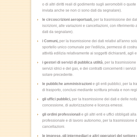
o di altri diritti reali di godimento sugli aeromobili o qu
inviata anche se non ci sono dati da segnalare).
le circoscrizioni aeroportuali,
per la trasmissione dei dati
iscrizioni, alle variazioni e cancellazioni, con riferimen
dati da segnalare).
i Comuni,
per la trasmissione dei dati relativi all'anno so
sportello unico comunale per l'edilizia, permessi di cost
attività edilizia relativamente ai soggetti dichiaranti, agli e
i gestori di servizi di pubblica utilità
, per la trasmissione 
servizi idrici e del gas, e dei contratti concernenti i servizi
solare precedente.
le pubbliche amministrazioni
e gli enti pubblici, per la 
di trasporto, conclusi mediante scrittura privata e non reg
gli uffici pubblici,
per la trasmissione dei dati e delle notiz
concessione, di autorizzazione e licenza emessi.
gli ordini professionali
e gli altri enti e uffici obbligati alla
professionale e di lavoro autonomo, per la trasmissione dei
cancellazioni.
le imprese, gli intermediari e altri operatori del settore