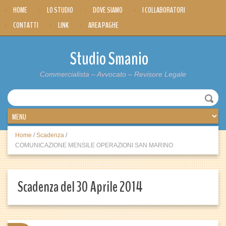
HOME
LO STUDIO
DOVE SIAMO
I COLLABORATORI
CONTATTI
LINK
AREA PAGHE
Studio Smanio
Commercialista – Avvocato – Revisore Legale
Home
/
Scadenza
/
COMUNICAZIONE MENSILE OPERAZIONI SAN MARINO
Scadenza del 30 Aprile 2014