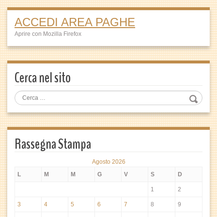
ACCEDI AREA PAGHE
Aprire con Mozilla Firefox
Cerca nel sito
Rassegna Stampa
Agosto 2026
L
M
M
G
V
S
D
1
2
3
4
5
6
7
8
9