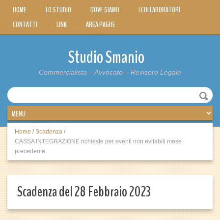
HOME
LO STUDIO
DOVE SIAMO
I COLLABORATORI
CONTATTI
LINK
AREA PAGHE
Studio Smanio
Commercialista – Avvocato – Revisore Legale
Home
/
Scadenza
/
CASSA INTEGRAZIONE richieste per eventi non evitabili mese
precedente
Scadenza del 28 Febbraio 2023