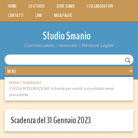
HOME
LO STUDIO
DOVE SIAMO
I COLLABORATORI
CONTATTI
LINK
AREA PAGHE
Studio Smanio
Commercialista – Avvocato – Revisore Legale
Home
/
Scadenza
/
CASSA INTEGRAZIONE richieste per eventi non evitabili mese
precedente
Scadenza del 31 Gennaio 2023