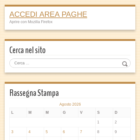
ACCEDI AREA PAGHE
Aprire con Mozilla Firefox
Cerca nel sito
Rassegna Stampa
Agosto 2026
L
M
M
G
V
S
D
1
2
3
4
5
6
7
8
9