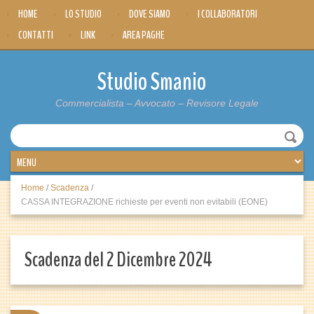
HOME
LO STUDIO
DOVE SIAMO
I COLLABORATORI
CONTATTI
LINK
AREA PAGHE
Studio Smanio
Commercialista – Avvocato – Revisore Legale
Home
/
Scadenza
/
CASSA INTEGRAZIONE richieste per eventi non evitabili (EONE)
Scadenza del 2 Dicembre 2024