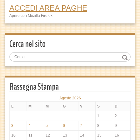
ACCEDI AREA PAGHE
Aprire con Mozilla Firefox
Cerca nel sito
Rassegna Stampa
Agosto 2026
L
M
M
G
V
S
D
1
2
3
4
5
6
7
8
9
10
11
12
13
14
15
16