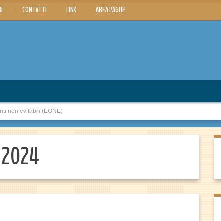
RI
CONTATTI
LINK
AREA PAGHE
i non evitabili (EONE)
o 2024