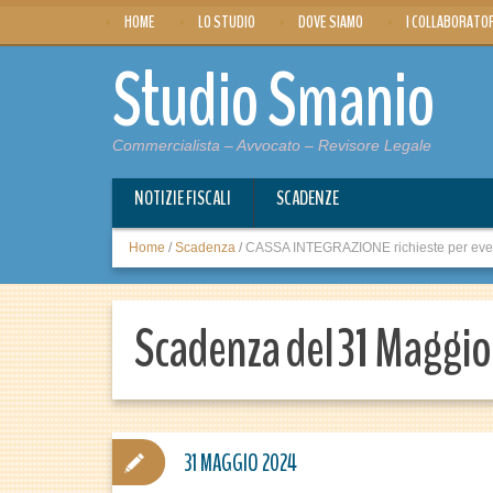
HOME
LO STUDIO
DOVE SIAMO
I COLLABORATO
Studio Smanio
Commercialista – Avvocato – Revisore Legale
NOTIZIE FISCALI
SCADENZE
Home
/
Scadenza
/
CASSA INTEGRAZIONE richieste per event
Scadenza del 31 Maggi
31 MAGGIO 2024