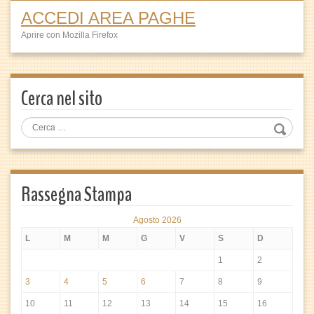
ACCEDI AREA PAGHE
Aprire con Mozilla Firefox
Cerca nel sito
Rassegna Stampa
Agosto 2026
L
M
M
G
V
S
D
1
2
3
4
5
6
7
8
9
10
11
12
13
14
15
16