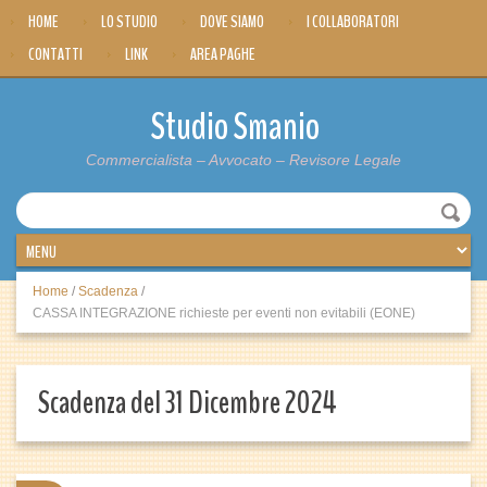
HOME
LO STUDIO
DOVE SIAMO
I COLLABORATORI
CONTATTI
LINK
AREA PAGHE
Studio Smanio
Commercialista – Avvocato – Revisore Legale
Home
/
Scadenza
/
CASSA INTEGRAZIONE richieste per eventi non evitabili (EONE)
Scadenza del 31 Dicembre 2024