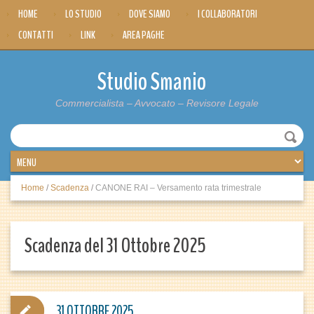
HOME
LO STUDIO
DOVE SIAMO
I COLLABORATORI
CONTATTI
LINK
AREA PAGHE
Studio Smanio
Commercialista – Avvocato – Revisore Legale
Home
/
Scadenza
/
CANONE RAI – Versamento rata trimestrale
Scadenza del 31 Ottobre 2025
31 OTTOBRE 2025