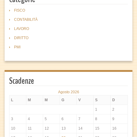
FISCO
CONTABILITÀ
LAVORO
DIRITTO
PMI
Scadenze
Agosto 2026
L
M
M
G
V
S
D
1
2
3
4
5
6
7
8
9
10
11
12
13
14
15
16