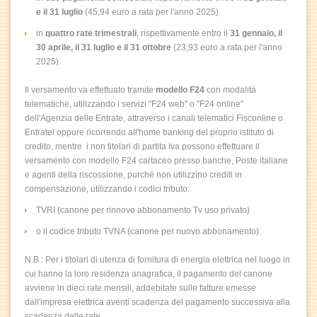
e il 31 luglio
(45,94 euro a rata per l'anno 2025)
in
quattro rate trimestrali
, rispettivamente entro il
31 gennaio, il
30 aprile, il 31 luglio e il 31 ottobre
(23,93 euro a rata per l'anno
2025).
Il versamento va effettuato tramite
modello F24
con modalità
telematiche, utilizzando i servizi "F24 web" o "F24 online"
dell'Agenzia delle Entrate, attraverso i canali telematici Fisconline o
Entratel oppure ricorrendo all'home banking del proprio istituto di
credito, mentre i non titolari di partita Iva possono effettuare il
versamento con modello F24 cartaceo presso banche, Poste italiane
e agenti della riscossione, purché non utilizzino crediti in
compensazione, utilizzando i codici tributo:
TVRI (canone per rinnovo abbonamento Tv uso privato)
o il codice tributo TVNA (canone per nuovo abbonamento).
N.B.: Per i titolari di utenza di fornitura di energia elettrica nel luogo in
cui hanno la loro residenza anagrafica, il pagamento del canone
avviene in dieci rate mensili, addebitate sulle fatture emesse
dall'impresa elettrica aventi scadenza del pagamento successiva alla
scadenza delle rate,