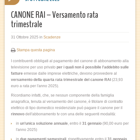
CANONE RAI – Versamento rata
trimestrale
31 Ottobre 2025
in
Scadenze
Stampa questa pagina
I contribuenti obbligati al pagamento del canone di abbonamento alla
televisione per uso privato
per i quali non è possibile l'addebito sulle
fatture
emesse dalle imprese elettriche, devono provvedere al
versamento della quarta rata trimestrale del canone RAI
(23,93
euro a rata per l'anno 2025).
Ricordiamo infatti, che, se nessun componente della famiglia
anagrafica, tenuta al versamento del canone, è titolare di contratto
elettrico di tipo domestico residenziale può pagare il canone per il
rinnovo
dell'abbonamento tv con una delle seguenti modalità:
in
un’unica soluzione annuale
, entro il
31 gennaio
(90,00 euro per
l'anno 2025)
in
due pagamenti semestrali
, rispettivamente entro il
31 gennaio