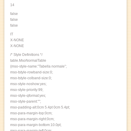
14
false
false
false
IT
X-NONE
X-NONE
/* Style Definitions */
table.MsoNormalTable
{mso-style-name:”Tabella normale”;
mso-tstyle-rowband-size:0;
mso-tstyle-colband-size:0;
mso-style-noshow:yes;
mso-style-priority:99;
mso-style-qformat:yes;
mso-style-parent:””;
mso-padding-alt:0cm 5.4pt 0cm 5.4pt;
mso-para-margin-top:0cm;
mso-para-margin-right:0cm;
mso-para-margin-bottom:10.0pt;
mso-para-margin-left:0cm;