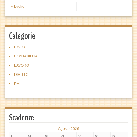
« Luglio
Categorie
FISCO
CONTABILITÀ
LAVORO
DIRITTO
PMI
Scadenze
Agosto 2026
L
M
M
G
V
S
D