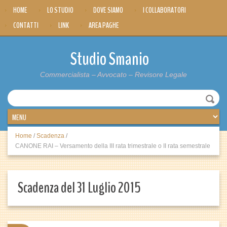
HOME
LO STUDIO
DOVE SIAMO
I COLLABORATORI
CONTATTI
LINK
AREA PAGHE
Studio Smanio
Commercialista – Avvocato – Revisore Legale
Home
/
Scadenza
/
CANONE RAI – Versamento della III rata trimestrale o II rata semestrale
Scadenza del 31 Luglio 2015