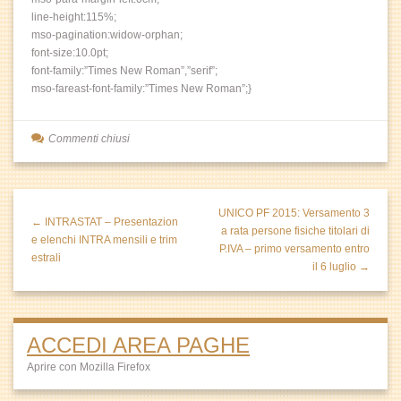
line-height:115%;
mso-pagination:widow-orphan;
font-size:10.0pt;
font-family:”Times New Roman”,”serif”;
mso-fareast-font-family:”Times New Roman”;}
Commenti chiusi
UNICO PF 2015: Versamento 3
← INTRASTAT – Presentazion
a rata persone fisiche titolari di
e elenchi INTRA mensili e trim
P.IVA – primo versamento entro
estrali
il 6 luglio →
ACCEDI AREA PAGHE
Aprire con Mozilla Firefox