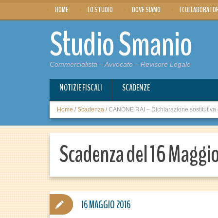
HOME
LO STUDIO
DOVE SIAMO
I COLLABORATO
Studio Smanio
Commercialista – Avvocato – Revisore Legale
NOTIZIE FISCALI
SCADENZE
Home
/
Scadenza
/
CANONE RAI – Dichiarazione sostitutiva 
Scadenza del 16 Maggi
16 MAGGIO 2016