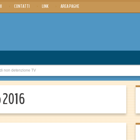
RI
CONTATTI
LINK
AREA PAGHE
di non detenzione TV
o 2016