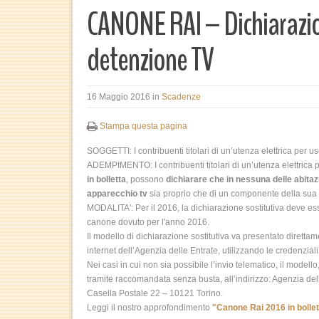
CANONE RAI – Dichiarazio
detenzione TV
16 Maggio 2016
in
Scadenze
Stampa questa pagina
SOGGETTI: I contribuenti titolari di un’utenza elettrica per 
ADEMPIMENTO: I contribuenti titolari di un’utenza elettrica
in bolletta
, possono
dichiarare che in nessuna delle abitaz
apparecchio tv
sia proprio che di un componente della sua 
MODALITA': Per il 2016, la dichiarazione sostitutiva deve ess
canone dovuto per l'anno 2016.
Il modello di dichiarazione sostitutiva va presentato direttam
internet dell’Agenzia delle Entrate, utilizzando le credenziali 
Nei casi in cui non sia possibile l’invio telematico, il mode
tramite raccomandata senza busta, all’indirizzo: Agenzia dell
Casella Postale 22 – 10121 Torino.
Leggi il nostro approfondimento
"Canone Rai 2016 in bolle