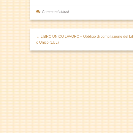
Commenti chiusi
← LIBRO UNICO LAVORO – Obbligo di compilazione del Li
o Unico (LUL)