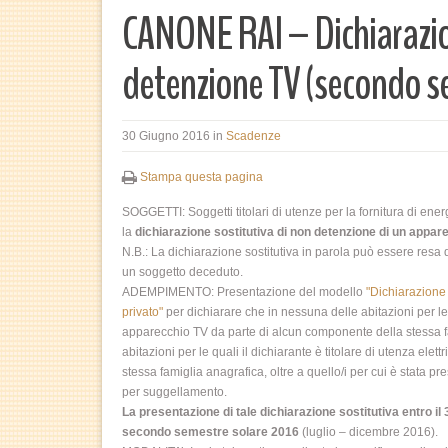
CANONE RAI – Dichiarazio
detenzione TV (secondo s
30 Giugno 2016
in
Scadenze
Stampa questa pagina
SOGGETTI: Soggetti titolari di utenze per la fornitura di en
la
dichiarazione sostitutiva di non detenzione di un appar
N.B.: La dichiarazione sostitutiva in parola può essere resa d
un soggetto deceduto.
ADEMPIMENTO: Presentazione del modello
"Dichiarazione 
privato"
per dichiarare che in nessuna delle abitazioni per le q
apparecchio TV da parte di alcun componente della stessa f
abitazioni per le quali il dichiarante è titolare di utenza el
stessa famiglia anagrafica, oltre a quello/i per cui è stata 
per suggellamento.
La presentazione di tale dichiarazione sostitutiva entro il
secondo semestre solare 2016
(luglio – dicembre 2016).