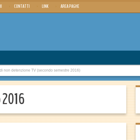
RI
CONTATTI
LINK
AREA PAGHE
 di non detenzione TV (secondo semestre 2016)
o 2016