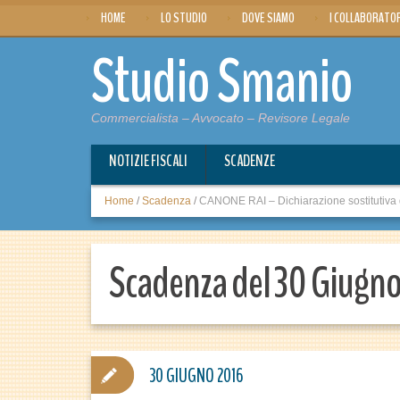
HOME
LO STUDIO
DOVE SIAMO
I COLLABORATO
Studio Smanio
Commercialista – Avvocato – Revisore Legale
NOTIZIE FISCALI
SCADENZE
Home
/
Scadenza
/
CANONE RAI – Dichiarazione sostitutiva
Scadenza del 30 Giugn
30 GIUGNO 2016