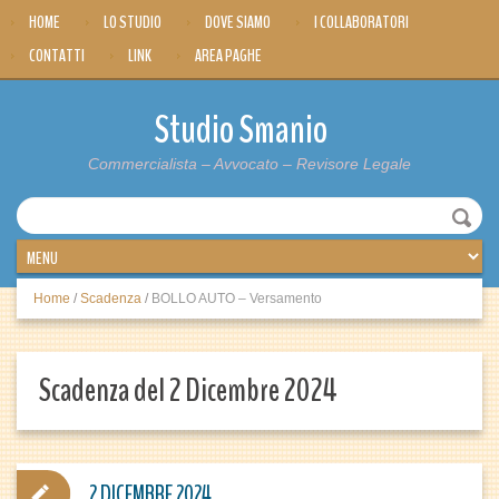
HOME
LO STUDIO
DOVE SIAMO
I COLLABORATORI
CONTATTI
LINK
AREA PAGHE
Studio Smanio
Commercialista – Avvocato – Revisore Legale
Home
/
Scadenza
/
BOLLO AUTO – Versamento
Scadenza del 2 Dicembre 2024
2 DICEMBRE 2024