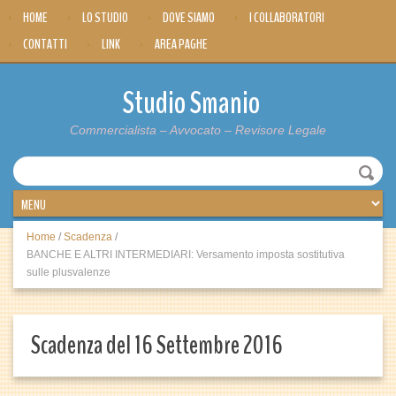
HOME
LO STUDIO
DOVE SIAMO
I COLLABORATORI
CONTATTI
LINK
AREA PAGHE
Studio Smanio
Commercialista – Avvocato – Revisore Legale
Home
/
Scadenza
/
BANCHE E ALTRI INTERMEDIARI: Versamento imposta sostitutiva
sulle plusvalenze
Scadenza del 16 Settembre 2016