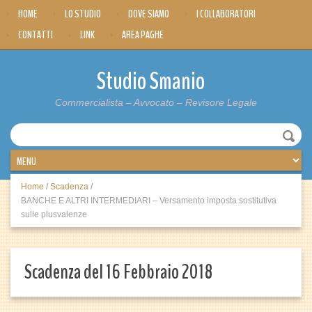
HOME
LO STUDIO
DOVE SIAMO
I COLLABORATORI
CONTATTI
LINK
AREA PAGHE
Studio Smanio
Commercialista – Avvocato – Revisore Legale
Home
/
Scadenza
/
BANCHE E ALTRI INTERMEDIARI – Versamento imposta sostitutiva
sulle plusvalenze
Scadenza del 16 Febbraio 2018