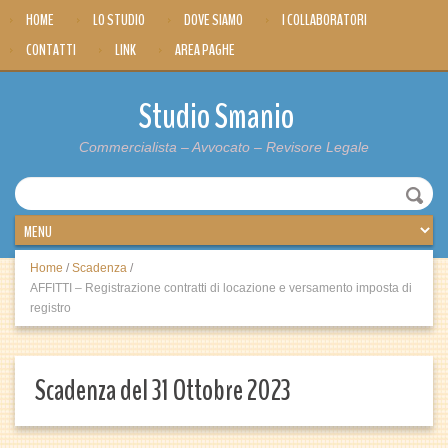
HOME
LO STUDIO
DOVE SIAMO
I COLLABORATORI
CONTATTI
LINK
AREA PAGHE
Studio Smanio
Commercialista – Avvocato – Revisore Legale
Home
/
Scadenza
/
AFFITTI – Registrazione contratti di locazione e versamento imposta di
registro
Scadenza del 31 Ottobre 2023