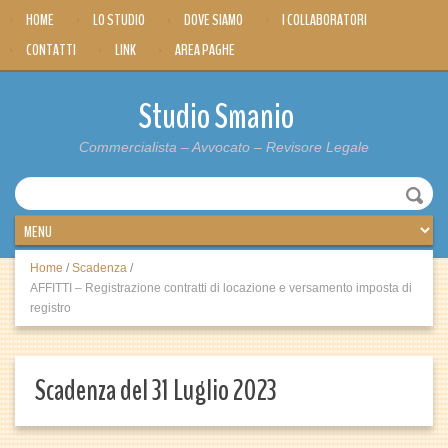
HOME
LO STUDIO
DOVE SIAMO
I COLLABORATORI
CONTATTI
LINK
AREA PAGHE
Studio Smanio
Commercialista – Avvocato – Revisore Legale
Home
/
Scadenza
/
AFFITTI – Registrazione contratti di locazione e versamento imposta di
registro
Scadenza del 31 Luglio 2023