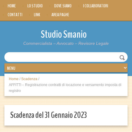
HOME
LO STUDIO
DOVE SIAMO
I COLLABORATORI
CONTATTI
LINK
AREA PAGHE
Studio Smanio
Commercialista – Avvocato – Revisore Legale
Home
/
Scadenza
/
AFFITTI – Registrazione contratti di locazione e versamento imposta di
registro
Scadenza del 31 Gennaio 2023